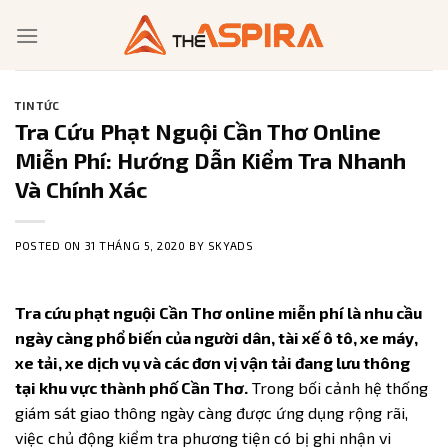
Skip
to
content
TIN TỨC
Tra Cứu Phạt Nguội Cần Thơ Online
Miễn Phí: Hướng Dẫn Kiểm Tra Nhanh
Và Chính Xác
POSTED ON
31 THÁNG 5, 2020
BY
SKYADS
Tra cứu phạt nguội Cần Thơ online miễn phí là nhu cầu
ngày càng phổ biến của người dân, tài xế ô tô, xe máy,
xe tải, xe dịch vụ và các đơn vị vận tải đang lưu thông
tại khu vực thành phố Cần Thơ.
Trong bối cảnh hệ thống
giám sát giao thông ngày càng được ứng dụng rộng rãi,
việc chủ động kiểm tra phương tiện có bị ghi nhận vi