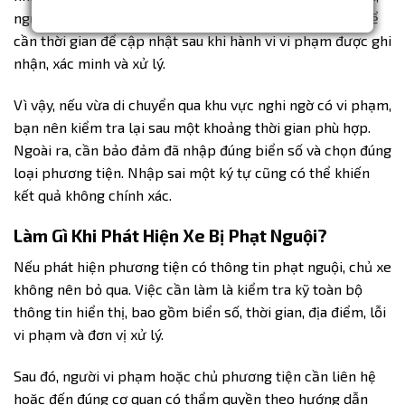
ạ
người dùng cũng cần hiểu rằng dữ liệu phạt nguội có thể
i
cần thời gian để cập nhật sau khi hành vi vi phạm được ghi
*
nhận, xác minh và xử lý.
Vì vậy, nếu vừa di chuyển qua khu vực nghi ngờ có vi phạm,
bạn nên kiểm tra lại sau một khoảng thời gian phù hợp.
Ngoài ra, cần bảo đảm đã nhập đúng biển số và chọn đúng
loại phương tiện. Nhập sai một ký tự cũng có thể khiến
kết quả không chính xác.
Làm Gì Khi Phát Hiện Xe Bị Phạt Nguội?
Nếu phát hiện phương tiện có thông tin phạt nguội, chủ xe
không nên bỏ qua. Việc cần làm là kiểm tra kỹ toàn bộ
thông tin hiển thị, bao gồm biển số, thời gian, địa điểm, lỗi
vi phạm và đơn vị xử lý.
Sau đó, người vi phạm hoặc chủ phương tiện cần liên hệ
hoặc đến đúng cơ quan có thẩm quyền theo hướng dẫn