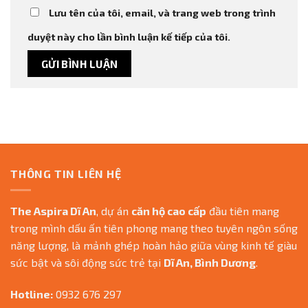
Lưu tên của tôi, email, và trang web trong trình
duyệt này cho lần bình luận kế tiếp của tôi.
THÔNG TIN LIÊN HỆ
The Aspira Dĩ An
, dự án
căn hộ cao cấp
đầu tiên mang
trong mình dấu ấn tiên phong mang theo tuyên ngôn sống
năng lượng, là mảnh ghép hoàn hảo giữa vùng kinh tế giàu
sức bật và sôi động sức trẻ tại
Dĩ An, Bình Dương
.
Hotline:
0932 676 297