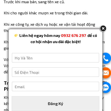
Trước khi mua bán, sang tên xe cũ.
Khi cho người khác mượn xe trong thời gian dài.
Khi xe công ty, xe dịch vụ hoặc xe vận tải hoạt động
thường xuyên.
Liên hệ ngay hôm nay
0932 676 297
để có
cơ hội nhận ưu đãi đặc biệt!​
Khi nhận được thông báo nghi ngờ liên quan đến vi phạm
giao thông.
H
Với xe cá nhân, có thể kiểm tra định kỳ mỗi tháng một lần.
ọ
V
Với xe kinh doanh vận tải, nên kiểm tra thường xuyên hơn
S
à
để tránh tồn đọng nhiều lỗi.
ố
T
Đ
ê
Tra Cứu Không Ra Kết Quả Có Chắc Là Không Bị
E
i
n
Phạt Không?
m
ệ
*
a
n
Khi tra cứu phạt nguội Cần Thơ online nhưng không thấy
i
T
Đăng Ký
kết quả, điều đó thường có nghĩa là hệ thống chưa ghi
l
h
*
o
nhận thông tin vi phạm tại thời điểm kiểm tra. Tuy nhiên,